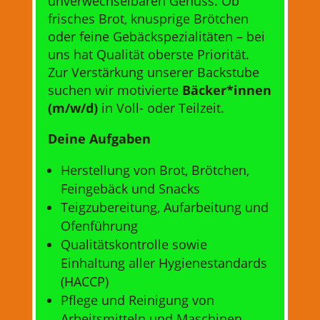
unverwechselbaren Genuss. Ob
frisches Brot, knusprige Brötchen
oder feine Gebäckspezialitäten – bei
uns hat Qualität oberste Priorität.
Zur Verstärkung unserer Backstube
suchen wir motivierte
Bäcker*innen
(m/w/d)
in Voll- oder Teilzeit.
Deine Aufgaben
Herstellung von Brot, Brötchen,
Feingebäck und Snacks
Teigzubereitung, Aufarbeitung und
Ofenführung
Qualitätskontrolle sowie
Einhaltung aller Hygienestandards
(HACCP)
Pflege und Reinigung von
Arbeitsmitteln und Maschinen