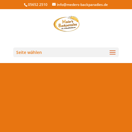
05652 2510
info@meders-backparadies.de
Seite wählen