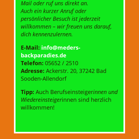
Mail oder ruf uns direkt an.
Auch ein kurzer Anruf oder
persönlicher Besuch ist jederzeit
willkommen – wir freuen uns darauf,
dich kennenzulernen.
E-Mail:
info@meders-
backparadies.de
Telefon:
05652 / 2510
Adresse:
Ackerstr. 20, 37242 Bad
Sooden-Allendorf
Tipp:
Auch Berufseinsteiger
innen und
Wiedereinsteiger
innen sind herzlich
willkommen!