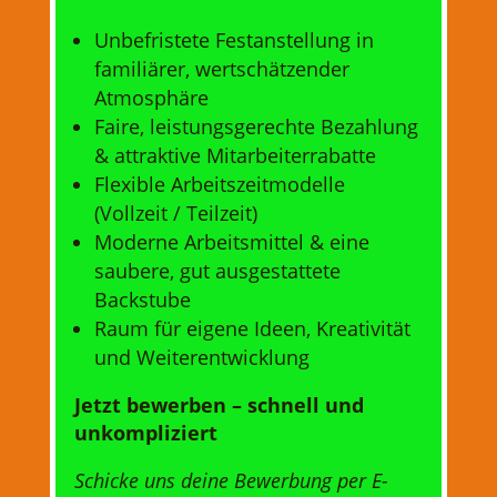
Unbefristete Festanstellung in
familiärer, wertschätzender
Atmosphäre
Faire, leistungsgerechte Bezahlung
& attraktive Mitarbeiterrabatte
Flexible Arbeitszeitmodelle
(Vollzeit / Teilzeit)
Moderne Arbeitsmittel & eine
saubere, gut ausgestattete
Backstube
Raum für eigene Ideen, Kreativität
und Weiterentwicklung
Jetzt bewerben – schnell und
unkompliziert
Schicke uns deine Bewerbung per E-