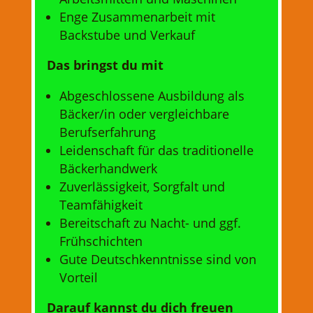
Enge Zusammenarbeit mit
Backstube und Verkauf
Das bringst du mit
Abgeschlossene Ausbildung als
Bäcker/in oder vergleichbare
Berufserfahrung
Leidenschaft für das traditionelle
Bäckerhandwerk
Zuverlässigkeit, Sorgfalt und
Teamfähigkeit
Bereitschaft zu Nacht- und ggf.
Frühschichten
Gute Deutschkenntnisse sind von
Vorteil
Darauf kannst du dich freuen