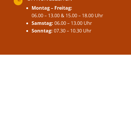

Montag – Freitag:
06.00 – 13.00 & 15.00 – 18.00 Uhr
Samstag:
06.00 – 13.00 Uhr
Sonntag:
07.30 – 10.30 Uhr
℡ 05652 2510

info@meders-backparadies.de


Folge uns auf Facebook ↗

Folge uns auf auf INSTAGRAM ↗