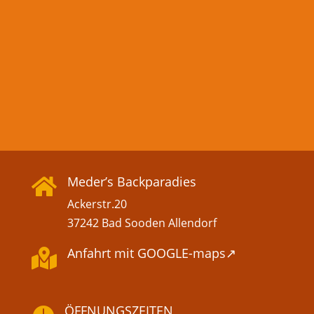
Meder’s Backparadies

Ackerstr.20
37242 Bad Sooden Allendorf
Anfahrt mit GOOGLE-maps↗

ÖFFNUNGSZEITEN