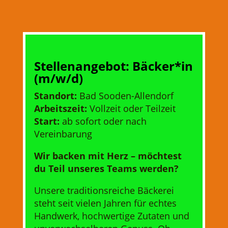
Stellenangebot: Bäcker*in
(m/w/d)
Standort:
Bad Sooden-Allendorf
Arbeitszeit:
Vollzeit oder Teilzeit
Start:
ab sofort oder nach
Vereinbarung
Wir backen mit Herz – möchtest
du Teil unseres Teams werden?
Unsere traditionsreiche Bäckerei
steht seit vielen Jahren für echtes
Handwerk, hochwertige Zutaten und